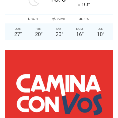
°
18.5
96 %
2kmh
0 %
JUE
VIE
SÁB
DOM
LUN
27
°
20
°
20
°
16
°
10
°