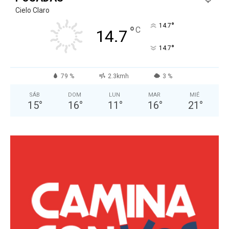
Cielo Claro
°
14.7
°
C
14.7
°
14.7
79 %
2.3kmh
3 %
SÁB
DOM
LUN
MAR
MIÉ
15
°
16
°
11
°
16
°
21
°