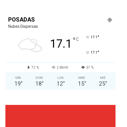
POSADAS
Nubes Dispersas
°
17.1
°
C
17.1
°
17.1
72 %
2.8kmh
37 %
SÁB
DOM
LUN
MAR
MIÉ
19
°
18
°
12
°
15
°
25
°