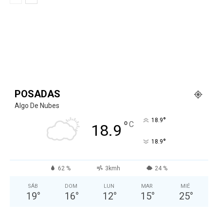
POSADAS
Algo De Nubes
°
18.9
°
C
18.9
°
18.9
62 %
3kmh
24 %
SÁB
DOM
LUN
MAR
MIÉ
19
°
16
°
12
°
15
°
25
°