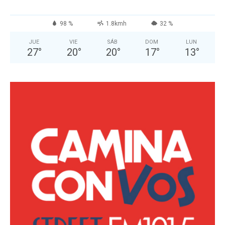
98 %
1.8kmh
32 %
JUE
VIE
SÁB
DOM
LUN
27
°
20
°
20
°
17
°
13
°