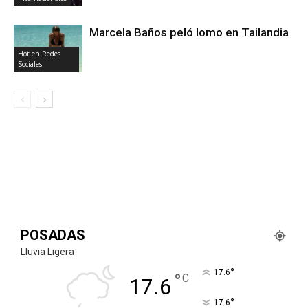
Marcela Baños peló lomo en Tailandia
Hot en Redes
Sociales
POSADAS
Lluvia Ligera
°
17.6
°
C
17.6
°
17.6