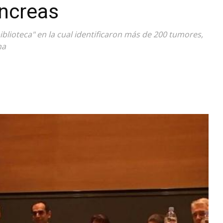
áncreas
Diario
iblioteca" en la cual identificaron más de 200 tumores,
na