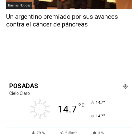
Buenas Noticias
Un argentino premiado por sus avances
contra el cáncer de páncreas
POSADAS
Cielo Claro
°
14.7
°
C
14.7
°
14.7
79 %
2.3kmh
3 %