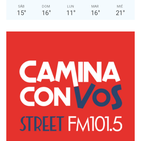
SÁB
DOM
LUN
MAR
MIÉ
15
°
16
°
11
°
16
°
21
°