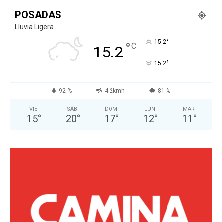
POSADAS
Lluvia Ligera
°
15.2
°
C
15.2
°
15.2
92 %
4.2kmh
81 %
VIE
SÁB
DOM
LUN
MAR
15
°
20
°
17
°
12
°
11
°