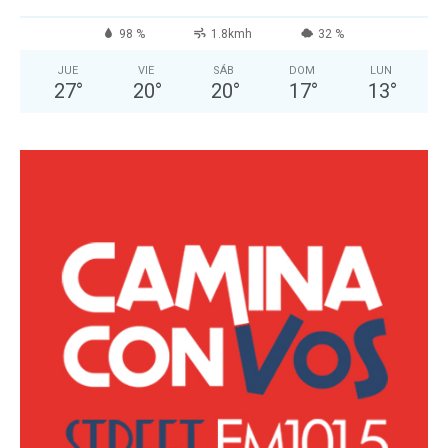
98 %
1.8kmh
32 %
JUE
VIE
SÁB
DOM
LUN
27
°
20
°
20
°
17
°
13
°