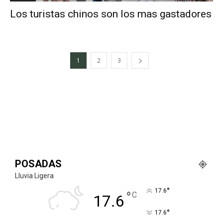
Los turistas chinos son los mas gastadores
1
2
3
POSADAS
Lluvia Ligera
°
17.6
°
C
17.6
°
17.6