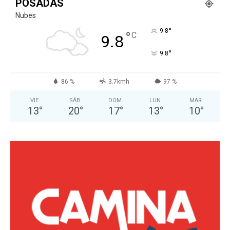
POSADAS
Nubes
°
9.8
°
C
9.8
°
9.8
86 %
3.7kmh
97 %
VIE
SÁB
DOM
LUN
MAR
13
°
20
°
17
°
13
°
10
°