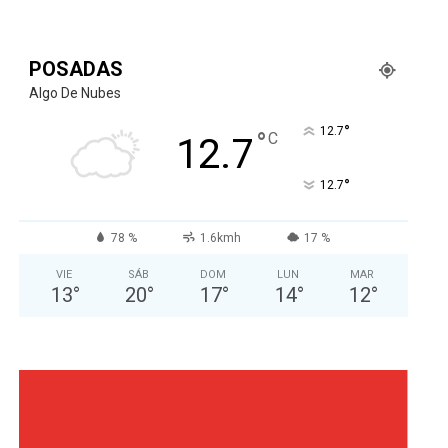
POSADAS
Algo De Nubes
°
12.7
°
C
12.7
°
12.7
78 %
1.6kmh
17 %
VIE
SÁB
DOM
LUN
MAR
13
°
20
°
17
°
14
°
12
°