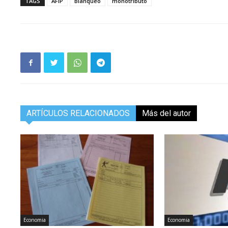
TAGS
AFIP
Blanqueo
monotributo
ARTÍCULOS RELACIONADOS
Más del autor
Economia
Economia