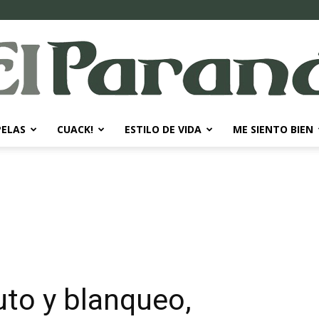
PELAS
CUACK!
ESTILO DE VIDA
ME SIENTO BIEN
El
Paraná
to y blanqueo,