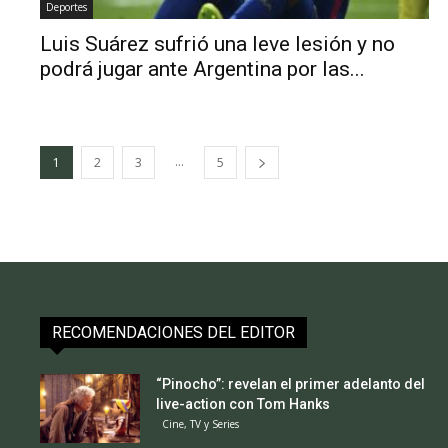
Deportes
Luis Suárez sufrió una leve lesión y no
podrá jugar ante Argentina por las...
...
1
2
3
5
RECOMENDACIONES DEL EDITOR
“Pinocho”: revelan el primer adelanto del
live-action con Tom Hanks
Cine, TV y Series