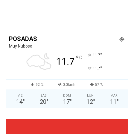
POSADAS
Muy Nuboso
°
11.7
°
C
11.7
°
11.7
92 %
3.3kmh
57 %
VIE
SÁB
DOM
LUN
MAR
14
°
20
°
17
°
12
°
11
°