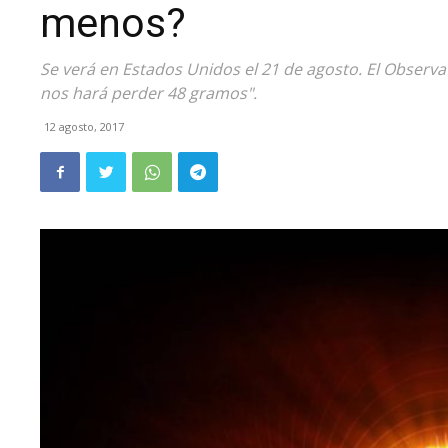
menos?
Se verá en Estados Unidos el 21 de agosto. El Observ
nos hará perder 48 gramos".
12 agosto, 2017