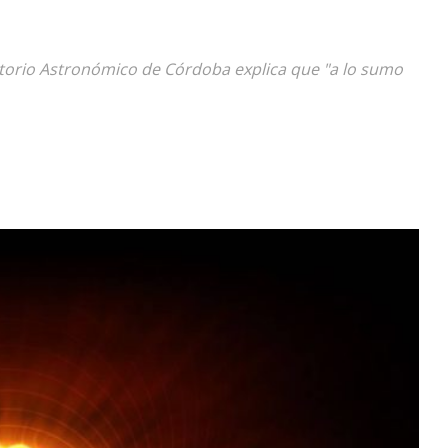
Diario
atorio Astronómico de Córdoba explica que "a lo sumo