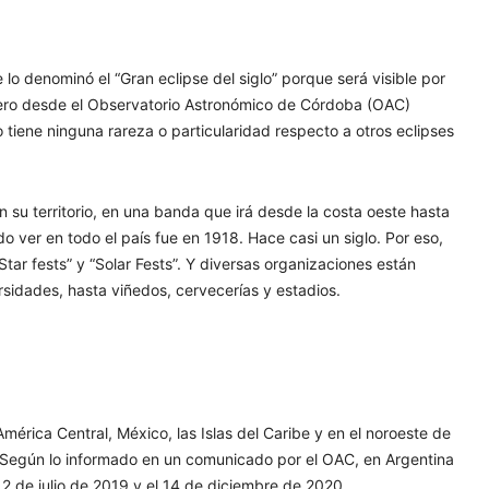
e lo denominó el “Gran eclipse del siglo” porque será visible por
ero desde el Observatorio Astronómico de Córdoba (OAC)
 no tiene ninguna rareza o particularidad respecto a otros eclipses
 su territorio, en una banda que irá desde la costa oeste hasta
do ver en todo el país fue en 1918. Hace casi un siglo. Por eso,
tar fests” y “Solar Fests”. Y diversas organizaciones están
idades, hasta viñedos, cervecerías y estadios.
érica Central, México, las Islas del Caribe y en el noroeste de
r. Según lo informado en un comunicado por el OAC, en Argentina
 2 de julio de 2019 y el 14 de diciembre de 2020.