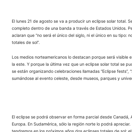
El lunes 21 de agosto se va a producir un eclipse solar total. S
completo dentro de una banda a través de Estados Unidos. P
aclaran que “no será el único del siglo, ni el único en su tipo:
totales de sol”.
Los medios norteamericanos lo destacan porque será visible en
la este. Y porque la última vez que un eclipse solar total se pu
se están organizando celebraciones llamadas “Eclipse fests”, “S
sumándose al evento celeste, desde museos, parques y univers
El eclipse se podrá observar en forma parcial desde Canadá, Am
Europa. En Sudamérica, sólo la región norte lo podrá aprecia
tendremos en los próximos años dos eclipses totales de sol: el