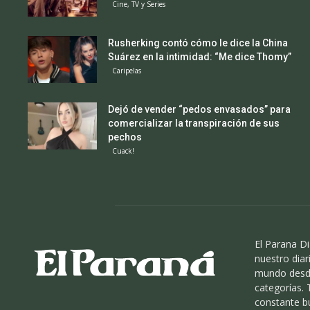
Cine, TV y Series
Rusherking contó cómo le dice la China
Suárez en la intimidad: “Me dice Thomy”
Caripelas
Dejó de vender “pedos envasados” para
comercializar la transpiración de sus
pechos
Cuack!
El Parana Di
nuestro diari
mundo desde
categorías.
constante b