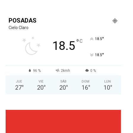
POSADAS
Cielo Claro
°
18.5
°
C
18.5
°
18.5
96 %
2kmh
0 %
JUE
VIE
SÁB
DOM
LUN
27
°
20
°
20
°
16
°
10
°