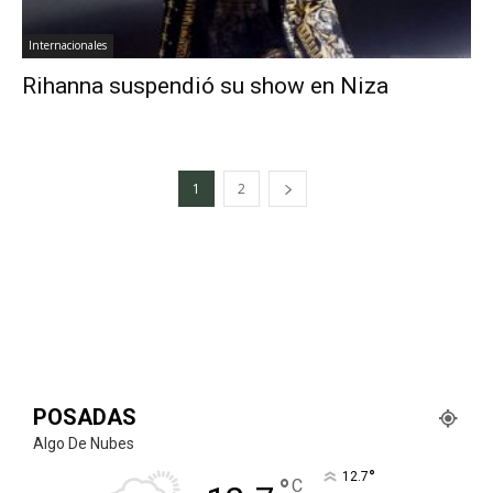
Internacionales
Rihanna suspendió su show en Niza
1
2
POSADAS
Algo De Nubes
°
12.7
°
C