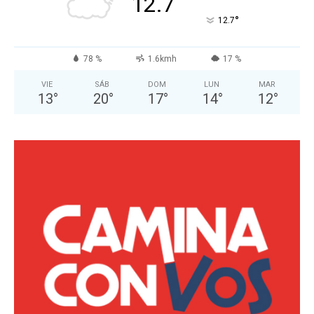
12.7
°
12.7
78 %
1.6kmh
17 %
VIE
SÁB
DOM
LUN
MAR
13
°
20
°
17
°
14
°
12
°