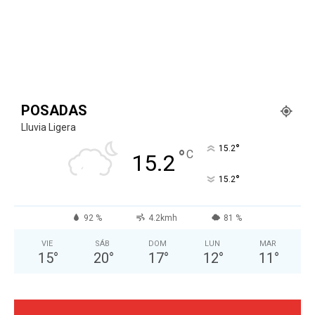
POSADAS
Lluvia Ligera
°
15.2
°
C
15.2
°
15.2
92 %
4.2kmh
81 %
VIE
SÁB
DOM
LUN
MAR
15
°
20
°
17
°
12
°
11
°