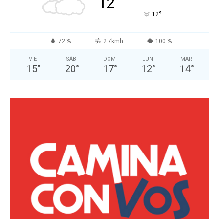
12
°
12
72 %
2.7kmh
100 %
VIE
SÁB
DOM
LUN
MAR
15
°
20
°
17
°
12
°
14
°