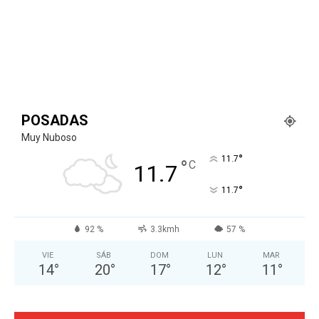
POSADAS
Muy Nuboso
°
11.7
°
C
11.7
°
11.7
92 %
3.3kmh
57 %
VIE
SÁB
DOM
LUN
MAR
14
°
20
°
17
°
12
°
11
°