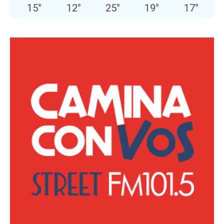
15
°
12
°
25
°
19
°
17
°