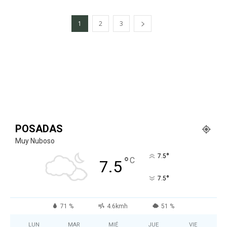
1
2
3
POSADAS
Muy Nuboso
°
7.5
°
C
7.5
°
7.5
71 %
4.6kmh
51 %
LUN
MAR
MIÉ
JUE
VIE