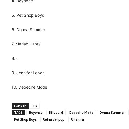
4. Beyoncé
5. Pet Shop Boys
6. Donna Summer
7. Mariah Carey
8. c
9. Jennifer Lopez
10. Depeche Mode
FUENTE
TN
TAGS
Beyonce
Billboard
Depeche Mode
Donna Summer
Pet Shop Boys
Reina del pop
Rihanna