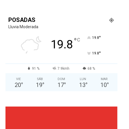
POSADAS
Lluvia Moderada
°
19.8
°
C
19.8
°
19.8
91 %
7.9kmh
68 %
VIE
SÁB
DOM
LUN
MAR
20
°
19
°
17
°
13
°
10
°