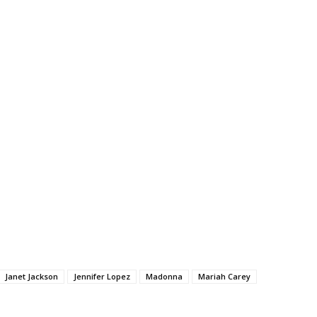
Janet Jackson
Jennifer Lopez
Madonna
Mariah Carey