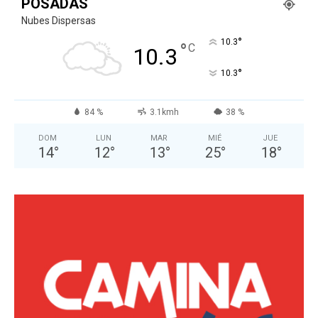
POSADAS
Nubes Dispersas
°
10.3
°
C
10.3
°
10.3
84 %
3.1kmh
38 %
DOM
LUN
MAR
MIÉ
JUE
14
°
12
°
13
°
25
°
18
°