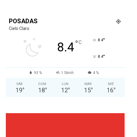
POSADAS
Cielo Claro
°
8.4
°
C
8.4
°
8.4
93 %
1.5kmh
4 %
SÁB
DOM
LUN
MAR
MIÉ
19
°
18
°
12
°
15
°
16
°