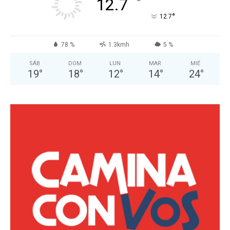
°
12.7
°
12.7
78 %
1.3kmh
5 %
SÁB
DOM
LUN
MAR
MIÉ
19
°
18
°
12
°
14
°
24
°