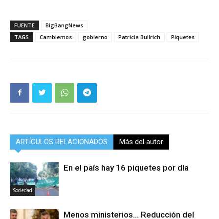
FUENTE
BigBangNews
TAGS
Cambiemos
gobierno
Patricia Bullrich
Piquetes
ARTÍCULOS RELACIONADOS
Más del autor
En el país hay 16 piquetes por día
Sociedad
Menos ministerios… Reducción del