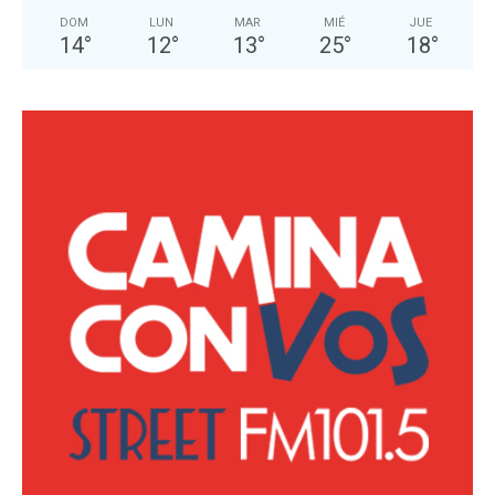
DOM
LUN
MAR
MIÉ
JUE
14
°
12
°
13
°
25
°
18
°