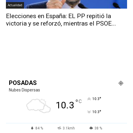
Actualidad
Elecciones en España: EL PP repitió la
victoria y se reforzó, mientras el PSOE...
POSADAS
Nubes Dispersas
°
10.3
°
C
10.3
°
10.3
84 %
3.1kmh
38 %