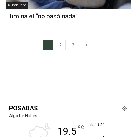
Mundo Bebe
Eliminá el “no pasó nada”
1
2
3
POSADAS
Algo De Nubes
°
19.5
°
C
19.5