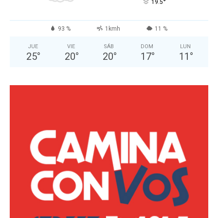
°
19.5
93 %
1kmh
11 %
JUE
VIE
SÁB
DOM
LUN
25
°
20
°
20
°
17
°
11
°