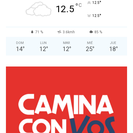
°
12.5
°
C
12.5
°
12.5
71 %
3.6kmh
85 %
DOM
LUN
MAR
MIÉ
JUE
14
°
12
°
12
°
25
°
18
°