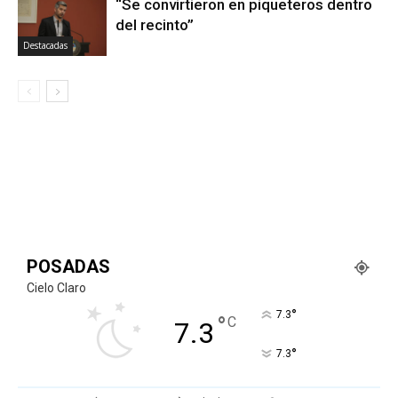
“Se convirtieron en piqueteros dentro
del recinto”
Destacadas
POSADAS
Cielo Claro
°
7.3
°
C
7.3
°
7.3