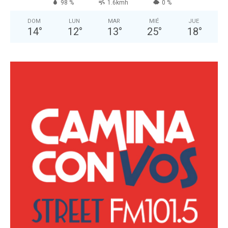
98 %
1.6kmh
0 %
DOM
LUN
MAR
MIÉ
JUE
14
°
12
°
13
°
25
°
18
°