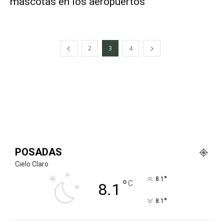
mascotas en los aeropuertos
2
3
4
POSADAS
Cielo Claro
°
8.1
°
C
8.1
°
8.1