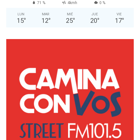
71 %
4kmh
0 %
LUN
MAR
MIÉ
JUE
VIE
15
°
12
°
25
°
20
°
17
°