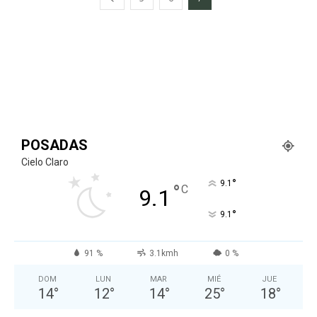
POSADAS
Cielo Claro
°
9.1
°
C
9.1
°
9.1
91 %
3.1kmh
0 %
DOM
LUN
MAR
MIÉ
JUE
14
°
12
°
14
°
25
°
18
°