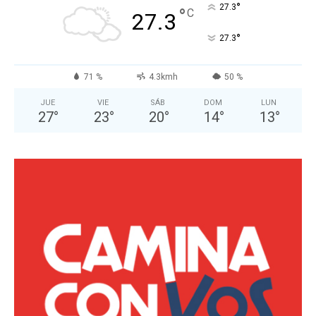
°
27.3
°
C
27.3
°
27.3
71 %
4.3kmh
50 %
JUE
VIE
SÁB
DOM
LUN
27
°
23
°
20
°
14
°
13
°