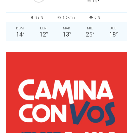
°
7.3
98 %
1.6kmh
0 %
DOM
LUN
MAR
MIÉ
JUE
14
°
12
°
13
°
25
°
18
°