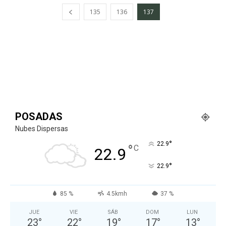
135
136
137
POSADAS
Nubes Dispersas
°
22.9
°
C
22.9
°
22.9
85 %
4.5kmh
37 %
JUE
VIE
SÁB
DOM
LUN
23
°
22
°
19
°
17
°
13
°