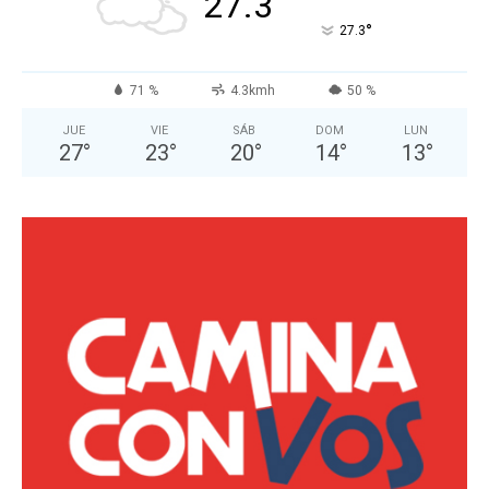
27.3
°
27.3
71 %
4.3kmh
50 %
JUE
VIE
SÁB
DOM
LUN
27
°
23
°
20
°
14
°
13
°