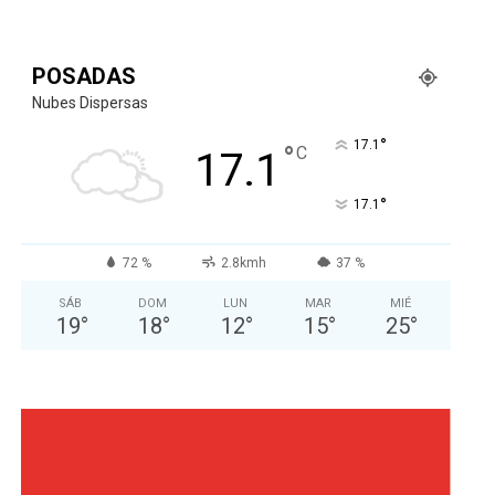
POSADAS
Nubes Dispersas
°
17.1
°
C
17.1
°
17.1
72 %
2.8kmh
37 %
SÁB
DOM
LUN
MAR
MIÉ
19
°
18
°
12
°
15
°
25
°