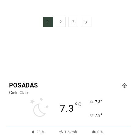
1
2
3
POSADAS
Cielo Claro
°
7.3
°
C
7.3
°
7.3
98 %
1.6kmh
0 %