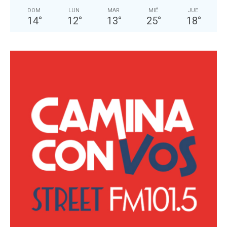
DOM
LUN
MAR
MIÉ
JUE
14
°
12
°
13
°
25
°
18
°