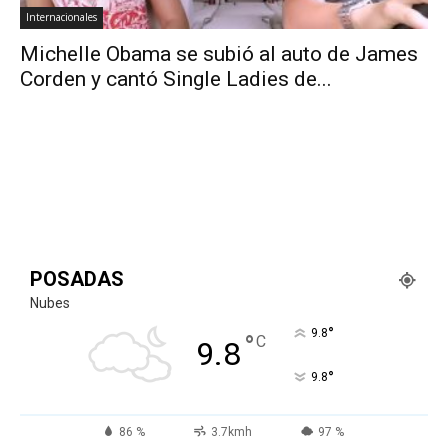
Internacionales
Michelle Obama se subió al auto de James
Corden y cantó Single Ladies de...
POSADAS
Nubes
°
9.8
°
C
9.8
°
9.8
86 %
3.7kmh
97 %