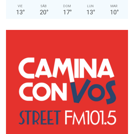
VIE
SÁB
DOM
LUN
MAR
13
°
20
°
17
°
13
°
10
°