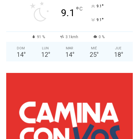
°
9.1
°
C
9.1
°
9.1
91 %
3.1kmh
0 %
DOM
LUN
MAR
MIÉ
JUE
14
°
12
°
14
°
25
°
18
°