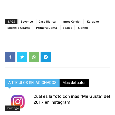
TAGS
Beyonce
Casa Blanca
James Corden
Karaoke
Michelle Obama
Primera Dama
Sealed
Sidned
ARTÍCULOS RELACIONADOS
Más del autor
Cuál es la foto con más “Me Gusta” del
2017 en Instagram
Tecnología