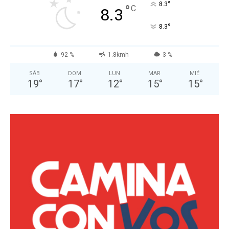
°
8.3
°
C
8.3
°
8.3
92 %
1.8kmh
3 %
SÁB
DOM
LUN
MAR
MIÉ
19
°
17
°
12
°
15
°
15
°