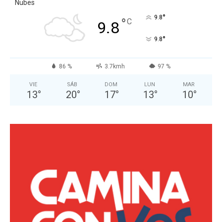
Nubes
°
9.8
°
C
9.8
°
9.8
86 %
3.7kmh
97 %
VIE
SÁB
DOM
LUN
MAR
13
°
20
°
17
°
13
°
10
°