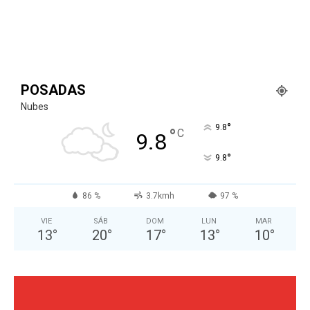
POSADAS
Nubes
°
9.8
°
C
9.8
°
9.8
86 %
3.7kmh
97 %
VIE
SÁB
DOM
LUN
MAR
13
°
20
°
17
°
13
°
10
°