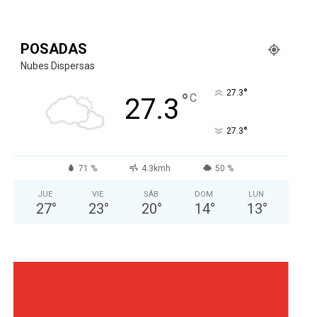
POSADAS
Nubes Dispersas
°
27.3
°
C
27.3
°
27.3
71 %
4.3kmh
50 %
JUE
VIE
SÁB
DOM
LUN
27
°
23
°
20
°
14
°
13
°