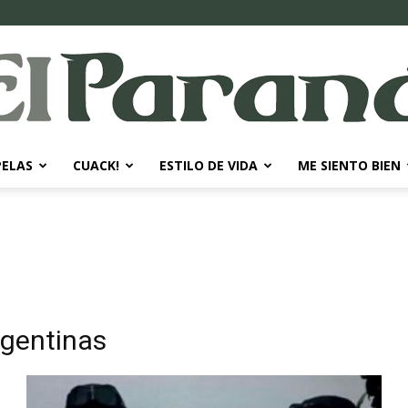
PELAS
CUACK!
ESTILO DE VIDA
ME SIENTO BIEN
El
Paraná
rgentinas