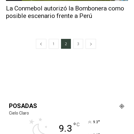
La Conmebol autorizó la Bombonera como
posible escenario frente a Perú
1
2
3
POSADAS
Cielo Claro
°
9.3
°
C
9.3