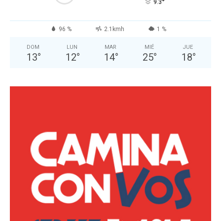
°
9.3
96 %
2.1kmh
1 %
DOM
LUN
MAR
MIÉ
JUE
13
°
12
°
14
°
25
°
18
°