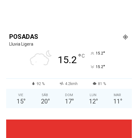
POSADAS
Lluvia Ligera
°
15.2
°
C
15.2
°
15.2
92 %
4.2kmh
81 %
VIE
SÁB
DOM
LUN
MAR
15
°
20
°
17
°
12
°
11
°