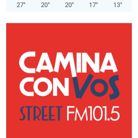
27
°
20
°
20
°
17
°
13
°