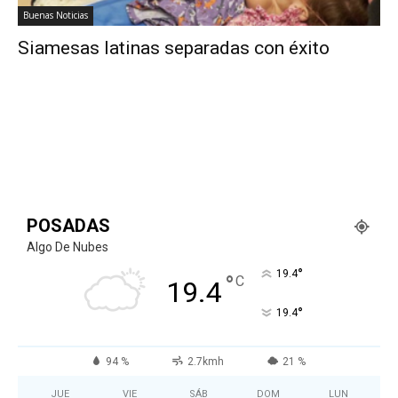
Buenas Noticias
Siamesas latinas separadas con éxito
POSADAS
Algo De Nubes
°
19.4
°
C
19.4
°
19.4
94 %
2.7kmh
21 %
JUE
VIE
SÁB
DOM
LUN