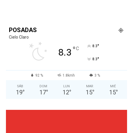
POSADAS
Cielo Claro
°
8.3
°
C
8.3
°
8.3
92 %
1.8kmh
3 %
SÁB
DOM
LUN
MAR
MIÉ
19
°
17
°
12
°
15
°
15
°