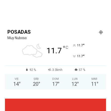
POSADAS
Muy Nuboso
°
11.7
°
C
11.7
°
11.7
92 %
3.3kmh
57 %
VIE
SÁB
DOM
LUN
MAR
14
°
20
°
17
°
12
°
11
°