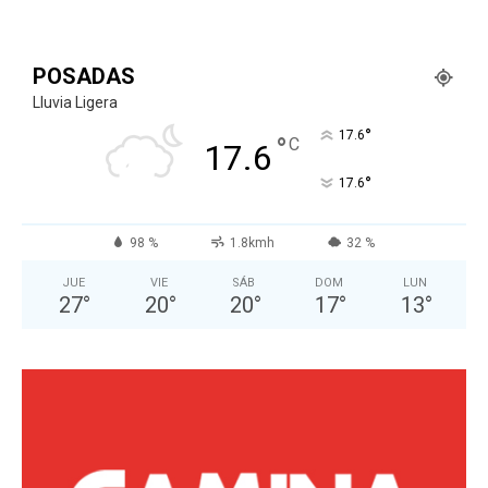
POSADAS
Lluvia Ligera
°
17.6
°
C
17.6
°
17.6
98 %
1.8kmh
32 %
JUE
VIE
SÁB
DOM
LUN
27
°
20
°
20
°
17
°
13
°