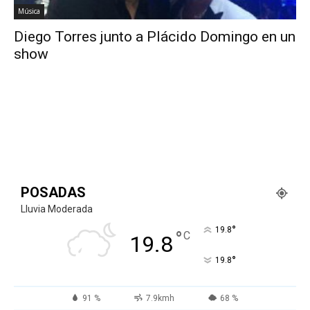
Música
Diego Torres junto a Plácido Domingo en un
show
POSADAS
Lluvia Moderada
°
19.8
°
C
19.8
°
19.8
91 %
7.9kmh
68 %