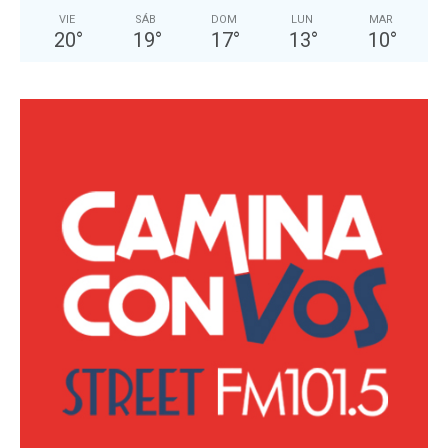
VIE
SÁB
DOM
LUN
MAR
20
°
19
°
17
°
13
°
10
°