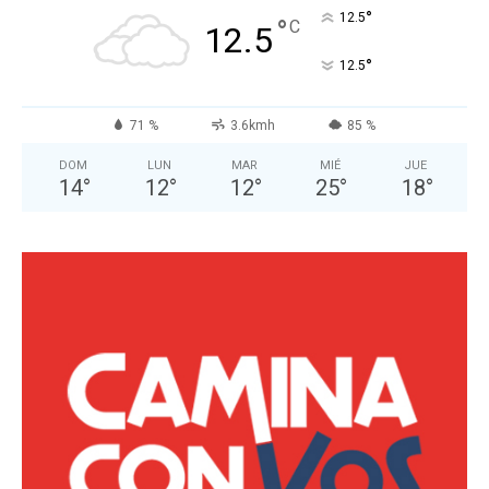
°
12.5
°
C
12.5
°
12.5
71 %
3.6kmh
85 %
DOM
LUN
MAR
MIÉ
JUE
14
°
12
°
12
°
25
°
18
°