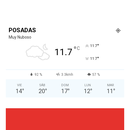
POSADAS
Muy Nuboso
°
11.7
°
C
11.7
°
11.7
92 %
3.3kmh
57 %
VIE
SÁB
DOM
LUN
MAR
14
°
20
°
17
°
12
°
11
°